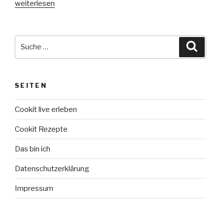
„Muttertag
weiterlesen
leicht
gemacht:
Ideen
Suche
Suche
mit
nach:
dem
Cookit
SEITEN
von
Bosch“
Cookit live erleben
Cookit Rezepte
Das bin ich
Datenschutzerklärung
Impressum