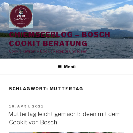
Zum
Inhalt
springen
CHIEMSEEBLOG – BOSCH
COOKIT BERATUNG
CookitlikeVroni – Cookit Rezepte und Ideen
Menü
SCHLAGWORT:
MUTTERTAG
VERÖFFENTLICHT
16. APRIL 2021
AM
Muttertag leicht gemacht: Ideen mit dem
Cookit von Bosch