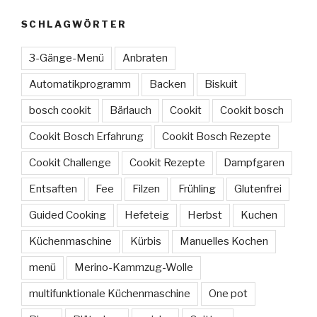
SCHLAGWÖRTER
3-Gänge-Menü
Anbraten
Automatikprogramm
Backen
Biskuit
bosch cookit
Bärlauch
Cookit
Cookit bosch
Cookit Bosch Erfahrung
Cookit Bosch Rezepte
Cookit Challenge
Cookit Rezepte
Dampfgaren
Entsaften
Fee
Filzen
Frühling
Glutenfrei
Guided Cooking
Hefeteig
Herbst
Kuchen
Küchenmaschine
Kürbis
Manuelles Kochen
menü
Merino-Kammzug-Wolle
multifunktionale Küchenmaschine
One pot