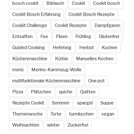
bosch cookit
Bärlauch
Cookit
Cookit bosch
Cookit Bosch Erfahrung
Cookit Bosch Rezepte
Cookit Challenge
Cookit Rezepte
Dampfgaren
Entsaften
Fee
Filzen
Frühling
Glutenfrei
Guided Cooking
Hefeteig
Herbst
Kuchen
Küchenmaschine
Kürbis
Manuelles Kochen
menü
Merino-Kammzug-Wolle
multifunktionale Küchenmaschine
One pot
Pizza
Plätzchen
quiche
Quitten
Rezepte Cookit
Sommer
spargel
Suppe
Themenwoche
Torte
turmkochen
vegan
Weihnachten
winter
Zuckerfrei