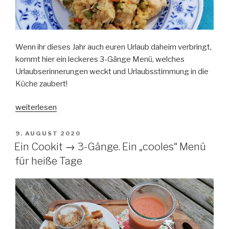
Wenn ihr dieses Jahr auch euren Urlaub daheim verbringt,
kommt hier ein leckeres 3-Gänge Menü, welches
Urlaubserinnerungen weckt und Urlaubsstimmung in die
Küche zaubert!
„Ein
weiterlesen
Cookit
→
VERÖFFENTLICHT
9. AUGUST 2020
AM
3-
Ein Cookit → 3-Gänge. Ein „cooles“ Menü
Gänge.
für heiße Tage
Ein
glutenfreies
Menü
mit
Urlaubsgrüßen“