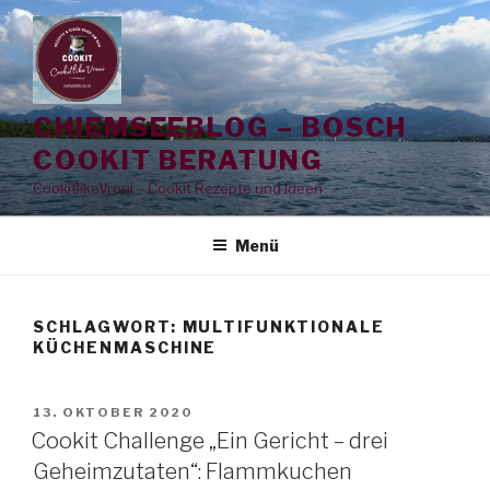
Zum
Inhalt
springen
CHIEMSEEBLOG – BOSCH
COOKIT BERATUNG
CookitlikeVroni – Cookit Rezepte und Ideen
Menü
SCHLAGWORT:
MULTIFUNKTIONALE
KÜCHENMASCHINE
VERÖFFENTLICHT
13. OKTOBER 2020
AM
Cookit Challenge „Ein Gericht – drei
Geheimzutaten“: Flammkuchen