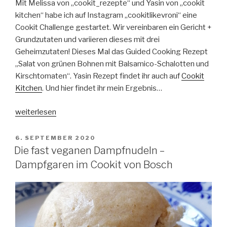
Mit Melissa von „cookit_rezepte“ und Yasin von „cookit
kitchen“ habe ich auf Instagram „cookitlikevroni“ eine
Cookit Challenge gestartet. Wir vereinbaren ein Gericht +
Grundzutaten und variieren dieses mit drei
Geheimzutaten! Dieses Mal das Guided Cooking Rezept
„Salat von grünen Bohnen mit Balsamico-Schalotten und
Kirschtomaten“. Yasin Rezept findet ihr auch auf
Cookit
Kitchen
. Und hier findet ihr mein Ergebnis…
„Cookit
weiterlesen
Challenge
„Ein
VERÖFFENTLICHT
6. SEPTEMBER 2020
AM
Gericht
Die fast veganen Dampfnudeln –
–
Dampfgaren im Cookit von Bosch
drei
Geheimzutaten“:
Bohnensalat“