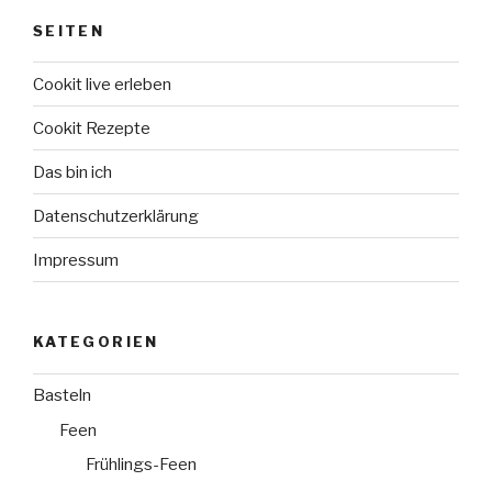
„cooles“
SEITEN
Menü
für
Cookit live erleben
heiße
Tage“
Cookit Rezepte
Das bin ich
Datenschutzerklärung
Impressum
KATEGORIEN
Basteln
Feen
Frühlings-Feen