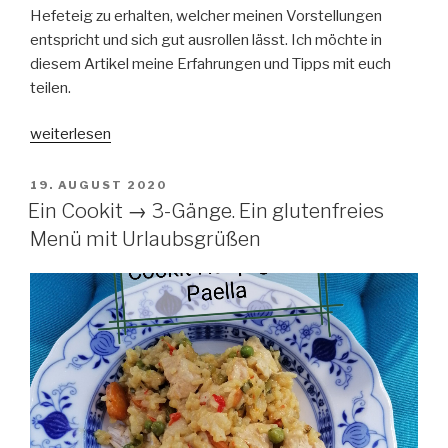
Hefeteig zu erhalten, welcher meinen Vorstellungen
entspricht und sich gut ausrollen lässt. Ich möchte in
diesem Artikel meine Erfahrungen und Tipps mit euch
teilen.
„Pizza-
weiterlesen
Teig:
zwei
VERÖFFENTLICHT
19. AUGUST 2020
AM
Varianten
Ein Cookit → 3-Gänge. Ein glutenfreies
&
Menü mit Urlaubsgrüßen
meine
Erfahrung
mit
dem
Cookit
von
Bosch“