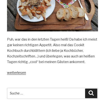
Puh, war das in den letzten Tagen heiß! Da habe ich meist
gar keinen richtigen Appetit. Also mal das Cookit
Kochbuch durchblättern (ich liebe ja Kochbücher,
Kochzeitschriften…) und überlegen, was auch an heißen
Tagen richtig „cool“ bei meinen Gästen ankommt.
„Ein
weiterlesen
Cookit
→
3-
Suche
Suche
Gänge.
nach:
Ein