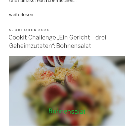
Und nun lasst euch überraschen…
„Cookit
weiterlesen
Challenge
„Ein
VERÖFFENTLICHT
5. OKTOBER 2020
AM
Gericht
Cookit Challenge „Ein Gericht – drei
–
Geheimzutaten“: Bohnensalat
drei
Geheimzutaten“:
Flammkuchen“