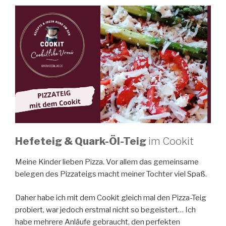
im
Cookit
von
Bosch“
Hefeteig & Quark-Öl-Teig
im Cookit
Meine Kinder lieben Pizza. Vor allem das gemeinsame
belegen des Pizzateigs macht meiner Tochter viel Spaß.
Daher habe ich mit dem Cookit gleich mal den Pizza-Teig
probiert, war jedoch erstmal nicht so begeistert… Ich
habe mehrere Anläufe gebraucht, den perfekten