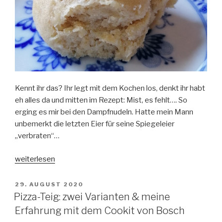
Kennt ihr das? Ihr legt mit dem Kochen los, denkt ihr habt
eh alles da und mitten im Rezept: Mist, es fehlt…. So
erging es mir bei den Dampfnudeln. Hatte mein Mann
unbemerkt die letzten Eier für seine Spiegeleier
„verbraten“…
„Die
weiterlesen
fast
veganen
VERÖFFENTLICHT
29. AUGUST 2020
AM
Dampfnudeln
Pizza-Teig: zwei Varianten & meine
–
Erfahrung mit dem Cookit von Bosch
Dampfgaren