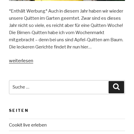
*Enthält Werbung* Auch in diesem Jahr haben wir wieder
unsere Quitten im Garten geerntet. Zwar sind es dieses
Jahr nicht so viele, es reicht aber für eine Quitten-Woche!
Die Birnen-Quitten habe ich vom Wochenmarkt
mitgebracht – denn bei uns sind Apfel-Quitten am Baum.
Die leckeren Gerichte findet ihr nun hier…
„Quitten-
weiterlesen
Woche:
sieben
leckere
Suche
Suche
Cookit
nach:
Rezepte“
SEITEN
Cookit live erleben