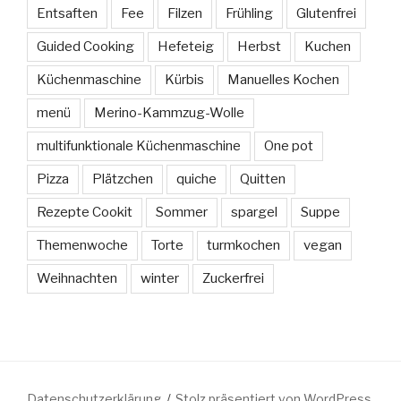
Entsaften
Fee
Filzen
Frühling
Glutenfrei
Guided Cooking
Hefeteig
Herbst
Kuchen
Küchenmaschine
Kürbis
Manuelles Kochen
menü
Merino-Kammzug-Wolle
multifunktionale Küchenmaschine
One pot
Pizza
Plätzchen
quiche
Quitten
Rezepte Cookit
Sommer
spargel
Suppe
Themenwoche
Torte
turmkochen
vegan
Weihnachten
winter
Zuckerfrei
Datenschutzerklärung
Stolz präsentiert von WordPress