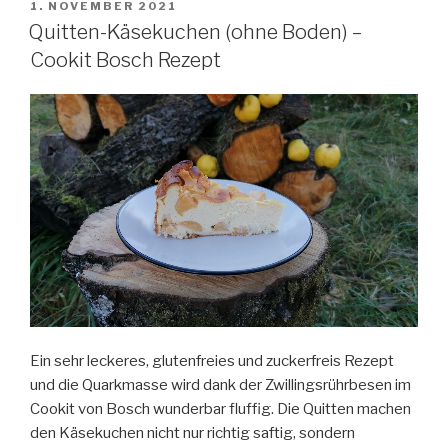
VERÖFFENTLICHT
1. NOVEMBER 2021
AM
Quitten-Käsekuchen (ohne Boden) –
Cookit Bosch Rezept
Ein sehr leckeres, glutenfreies und zuckerfreis Rezept
und die Quarkmasse wird dank der Zwillingsrührbesen im
Cookit von Bosch wunderbar fluffig. Die Quitten machen
den Käsekuchen nicht nur richtig saftig, sondern