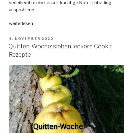
verleihen ihm eine lecker-fruchtige Note! Unbeding
ausprobieren…
„Quitten-
weiterlesen
Käsekuchen
(ohne
VERÖFFENTLICHT
4. NOVEMBER 2020
AM
Boden)
Quitten-Woche: sieben leckere Cookit
–
Rezepte
Cookit
Bosch
Rezept“