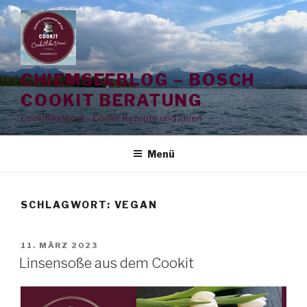
Zum
Inhalt
springen
CHIEMSEEBLOG – BOSCH
COOKIT BERATUNG
CookitlikeVroni – Cookit Rezepte und Ideen
Menü
SCHLAGWORT:
VEGAN
VERÖFFENTLICHT
11. MÄRZ 2023
AM
Linsensoße aus dem Cookit