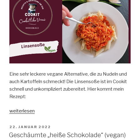
Eine sehr leckere vegane Alternative, die zu Nudeln und
auch Kartoffeln schmeckt! Die Linsensoße ist im Cookit
schnell und unkompliziert zubereitet. Hier kommt mein
Rezept:
„Linsensoße
weiterlesen
aus
dem
VERÖFFENTLICHT
22. JANUAR 2022
AM
Cookit“
Geschäumte „heiße Schokolade“ (vegan)