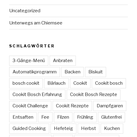
Uncategorized
Unterwegs am Chiemsee
SCHLAGWÖRTER
3-Gänge-Menü
Anbraten
Automatikprogramm
Backen
Biskuit
bosch cookit
Bärlauch
Cookit
Cookit bosch
Cookit Bosch Erfahrung
Cookit Bosch Rezepte
Cookit Challenge
Cookit Rezepte
Dampfgaren
Entsaften
Fee
Filzen
Frühling
Glutenfrei
Guided Cooking
Hefeteig
Herbst
Kuchen