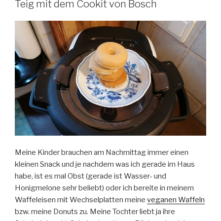
Teig mit dem Cookit von Bosch
von
Bosch
(vegan)“
Meine Kinder brauchen am Nachmittag immer einen
kleinen Snack und je nachdem was ich gerade im Haus
habe, ist es mal Obst (gerade ist Wasser- und
Honigmelone sehr beliebt) oder ich bereite in meinem
Waffeleisen mit Wechselplatten meine
veganen Waffeln
bzw. meine Donuts zu. Meine Tochter liebt ja ihre