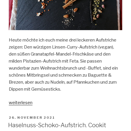
Heute möchte ich euch meine drei leckeren Aufstriche
zeigen: Den würzigen Linsen-Curry-Aufstrich (vegan),
den süßen Granatapfel-Mandel-Frischkäse und den
milden Pistazien-Aufstrich mit Feta. Sie passen
wunderbar zum Weihnachtsbrunch und -Buffet, sind ein
schönes Mitbringsel und schmecken zu Baguette &
Brezen, aber auch zu Nudeln, auf Pfannkuchen und zum
Dippen mit Gemüsesticks.
„Aufstriche
weiterlesen
für
den
VERÖFFENTLICHT
26. NOVEMBER 2021
AM
Weihnachtsbrunch.
Haselnuss-Schoko-Aufstrich. Cookit
Cookit