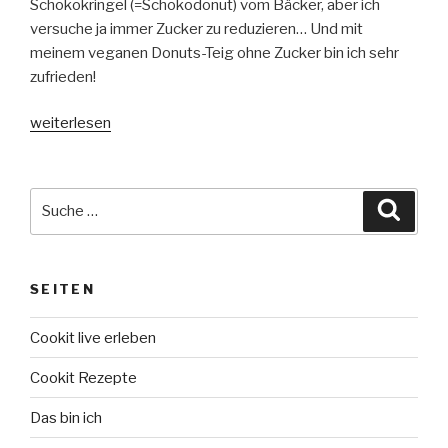
Schokokringel (=Schokodonut) vom Bäcker, aber ich
versuche ja immer Zucker zu reduzieren… Und mit
meinem veganen Donuts-Teig ohne Zucker bin ich sehr
zufrieden!
„Vegane
weiterlesen
Donuts
(ohne
Zucker)
Suche
Suche
–
nach:
Donut-
Teig
SEITEN
mit
dem
Cookit live erleben
Cookit
von
Cookit Rezepte
Bosch“
Das bin ich