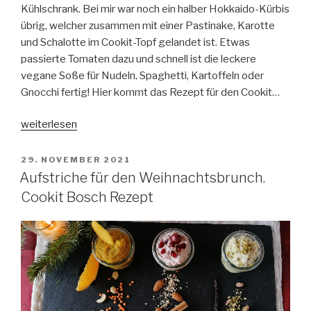
Kühlschrank. Bei mir war noch ein halber Hokkaido-Kürbis
übrig, welcher zusammen mit einer Pastinake, Karotte
und Schalotte im Cookit-Topf gelandet ist. Etwas
passierte Tomaten dazu und schnell ist die leckere
vegane Soße für Nudeln, Spaghetti, Kartoffeln oder
Gnocchi fertig! Hier kommt das Rezept für den Cookit…
„Schnelle
weiterlesen
Gemüse-
Bolognese
VERÖFFENTLICHT
29. NOVEMBER 2021
AM
(vegan).
Aufstriche für den Weihnachtsbrunch.
Cookit
Cookit Bosch Rezept
Rezept“