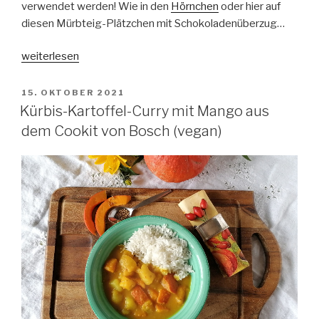
verwendet werden! Wie in den
Hörnchen
oder hier auf
diesen Mürbteig-Plätzchen mit Schokoladenüberzug…
„Weihnachtsplätzchen
weiterlesen
mit
Marzipan
VERÖFFENTLICHT
15. OKTOBER 2021
AM
(vegan)
Kürbis-Kartoffel-Curry mit Mango aus
–
dem Cookit von Bosch (vegan)
Cookit
Rezept“