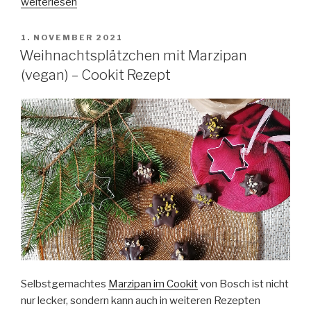
„Haselnuss-
weiterlesen
Schoko-
Aufstrich.
VERÖFFENTLICHT
1. NOVEMBER 2021
AM
Cookit
Weihnachtsplätzchen mit Marzipan
Bosch
(vegan) – Cookit Rezept
Rezept
(zuckerfrei
&
vegan)“
Selbstgemachtes
Marzipan im Cookit
von Bosch ist nicht
nur lecker, sondern kann auch in weiteren Rezepten