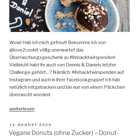
Wow! Hab ich mich gefreut! Bekomme ich von
@love2cookit völlig unerwartet das
Überraschungsgeschenk zu #ihrbacktwirspenden!
Vielleicht habt ihr auch von Dennis & Daniels letzter
Challenge gehört…? Nämlich: #ihrbacktwirspenden auf
Instagram und auch in ihrer Facebookgruppe! Ich hab
natürlich mitgebacken und bin nun von einem Päckchen
überrascht worden!
„Nuss-
weiterlesen
Muffins
mit
VERÖFFENTLICHT
13. AUGUST 2020
AM
dem
Vegane Donuts (ohne Zucker) – Donut-
Cookit