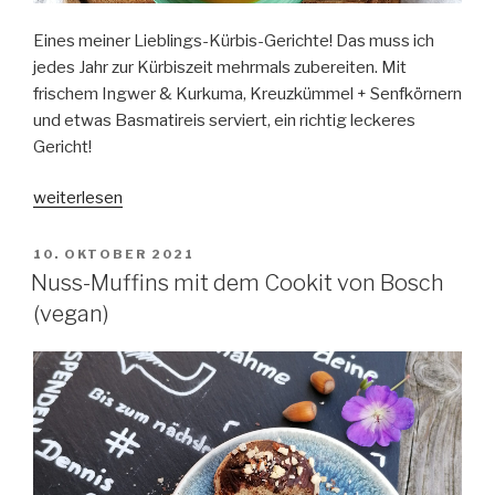
Eines meiner Lieblings-Kürbis-Gerichte! Das muss ich
jedes Jahr zur Kürbiszeit mehrmals zubereiten. Mit
frischem Ingwer & Kurkuma, Kreuzkümmel + Senfkörnern
und etwas Basmatireis serviert, ein richtig leckeres
Gericht!
„Kürbis-
weiterlesen
Kartoffel-
Curry
VERÖFFENTLICHT
10. OKTOBER 2021
AM
mit
Nuss-Muffins mit dem Cookit von Bosch
Mango
(vegan)
aus
dem
Cookit
von
Bosch
(vegan)“