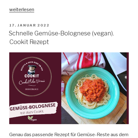
„Geschäumte
weiterlesen
„heiße
Schokolade“
VERÖFFENTLICHT
17. JANUAR 2022
AM
(vegan)
Schnelle Gemüse-Bolognese (vegan).
mit
Cookit Rezept
dem
Cookit“
Genau das passende Rezept für Gemüse-Reste aus dem