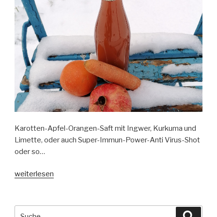
Karotten-Apfel-Orangen-Saft mit Ingwer, Kurkuma und
Limette, oder auch Super-Immun-Power-Anti Virus-Shot
oder so…
„Karottensaft
weiterlesen
aka
Super-
Immun-
Suche
Suche