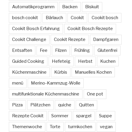
Automatikprogramm
Backen
Biskuit
bosch cookit
Bärlauch
Cookit
Cookit bosch
Cookit Bosch Erfahrung
Cookit Bosch Rezepte
Cookit Challenge
Cookit Rezepte
Dampfgaren
Entsaften
Fee
Filzen
Frühling
Glutenfrei
Guided Cooking
Hefeteig
Herbst
Kuchen
Küchenmaschine
Kürbis
Manuelles Kochen
menü
Merino-Kammzug-Wolle
multifunktionale Küchenmaschine
One pot
Pizza
Plätzchen
quiche
Quitten
Rezepte Cookit
Sommer
spargel
Suppe
Themenwoche
Torte
turmkochen
vegan