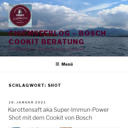
Zum
Inhalt
springen
CHIEMSEEBLOG – BOSCH
COOKIT BERATUNG
CookitlikeVroni – Cookit Rezepte und Ideen
Menü
SCHLAGWORT:
SHOT
VERÖFFENTLICHT
16. JANUAR 2021
AM
Karottensaft aka Super-Immun-Power
Shot mit dem Cookit von Bosch