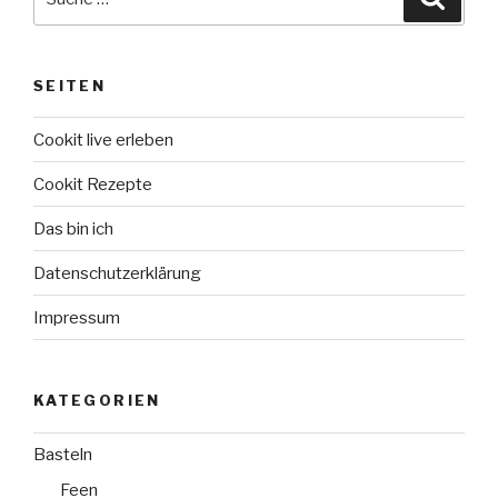
Power
nach:
Shot
mit
SEITEN
dem
Cookit
Cookit live erleben
von
Bosch“
Cookit Rezepte
Das bin ich
Datenschutzerklärung
Impressum
KATEGORIEN
Basteln
Feen