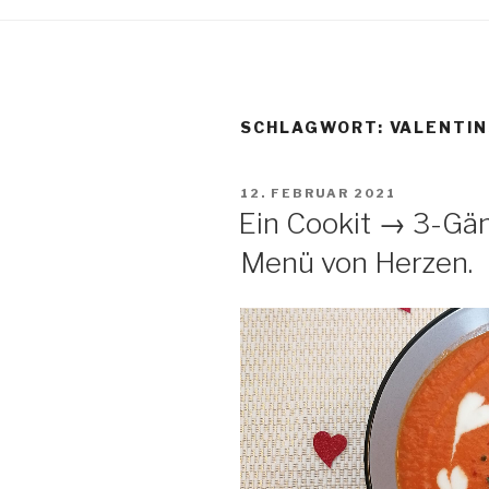
SCHLAGWORT:
VALENTI
VERÖFFENTLICHT
12. FEBRUAR 2021
AM
Ein Cookit → 3-Gän
Menü von Herzen.