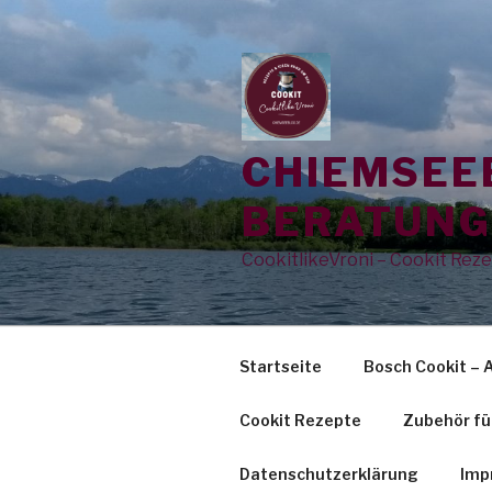
Zum
Inhalt
springen
CHIEMSEE
BERATUN
CookitlikeVroni – Cookit Rez
Startseite
Bosch Cookit – 
Cookit Rezepte
Zubehör fü
Datenschutzerklärung
Imp