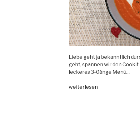
Liebe geht ja bekanntlich dur
geht, spannen wir den Cookit 
leckeres 3-Gänge Menü…
„Ein
weiterlesen
Cookit
→
3-
Gänge.
Ein
Valentinstags-
Menü