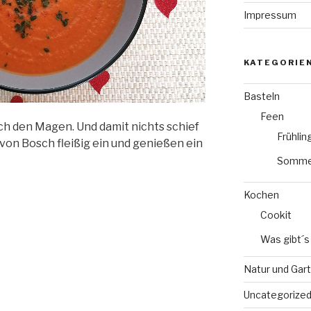
Impressum
KATEGORIE
Basteln
Feen
ch den Magen. Und damit nichts schief
Frühli
von Bosch fleißig ein und genießen ein
Somme
Kochen
Cookit
Was gibt´s
Natur und Gar
Uncategorize