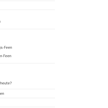
N
ngs-Feen
r-Feen
 heute?
ten
d