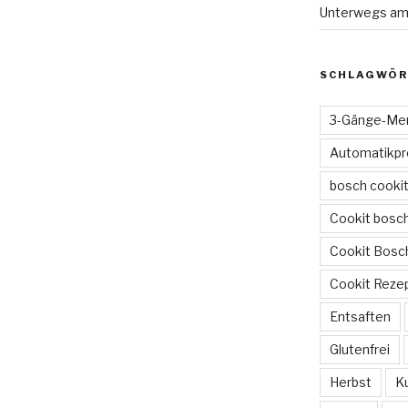
Unterwegs am
SCHLAGWÖR
3-Gänge-Me
Automatikp
bosch cooki
Cookit bosc
Cookit Bosc
Cookit Reze
Entsaften
Glutenfrei
Herbst
K