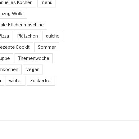
nuelles Kochen
menü
mzug-Wolle
onale Küchenmaschine
Pizza
Plätzchen
quiche
ezepte Cookit
Sommer
uppe
Themenwoche
rmkochen
vegan
n
winter
Zuckerfrei