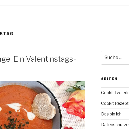
NSTAG
Suche
ge. Ein Valentinstags-
nach:
SEITEN
Cookit live er
Cookit Rezep
Das bin ich
Datenschutze