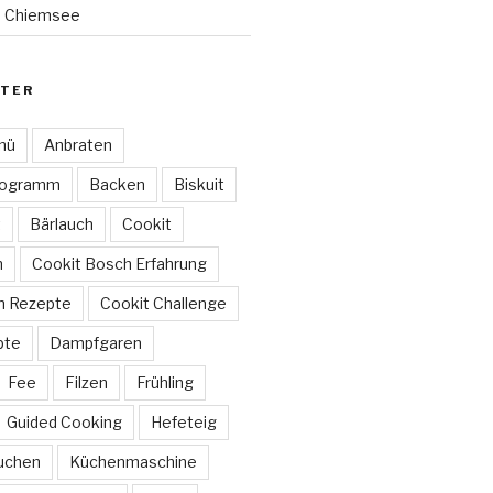
 Chiemsee
TER
nü
Anbraten
rogramm
Backen
Biskuit
t
Bärlauch
Cookit
h
Cookit Bosch Erfahrung
h Rezepte
Cookit Challenge
pte
Dampfgaren
Fee
Filzen
Frühling
Guided Cooking
Hefeteig
uchen
Küchenmaschine