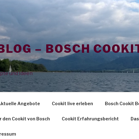
BLOG – BOSCH COOKI
G
epte und Ideen
Aktuelle Angebote
Cookit live erleben
Bosch Cookit B
r den Cookit von Bosch
Cookit Erfahrungsbericht
Das
ressum