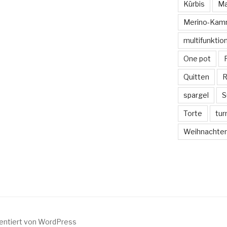
Kürbis
Ma
Merino-Kam
multifunkti
One pot
Quitten
R
spargel
S
Torte
tu
Weihnachte
sentiert von WordPress