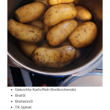
Gekochte Kartoffeln (festkochende)
Bratöl
Bratwürstl
TK-Spinat