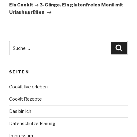
Beitrag
Ein Cookit → 3-Gänge. Ein glutenfreies Menü mit
Urlaubsgrüßen
Suche
Suche
nach:
SEITEN
Cookit live erleben
Cookit Rezepte
Das bin ich
Datenschutzerklärung
Impressum