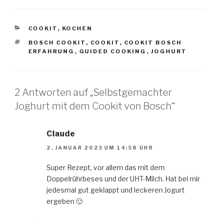
KATEGORIEN
COOKIT
,
KOCHEN
SCHLAGWÖRTER
BOSCH COOKIT
,
COOKIT
,
COOKIT BOSCH
ERFAHRUNG
,
GUIDED COOKING
,
JOGHURT
2 Antworten auf „Selbstgemachter
Joghurt mit dem Cookit von Bosch“
Claude
2. JANUAR 2023 UM 14:58 UHR
Super Rezept, vor allem das mit dem
Doppelrührbeses und der UHT-Milch. Hat bei mir
jedesmal gut geklappt und leckeren Jogurt
ergeben 🙂