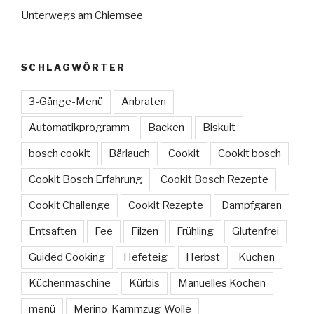
Unterwegs am Chiemsee
SCHLAGWÖRTER
3-Gänge-Menü
Anbraten
Automatikprogramm
Backen
Biskuit
bosch cookit
Bärlauch
Cookit
Cookit bosch
Cookit Bosch Erfahrung
Cookit Bosch Rezepte
Cookit Challenge
Cookit Rezepte
Dampfgaren
Entsaften
Fee
Filzen
Frühling
Glutenfrei
Guided Cooking
Hefeteig
Herbst
Kuchen
Küchenmaschine
Kürbis
Manuelles Kochen
menü
Merino-Kammzug-Wolle