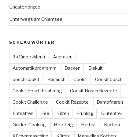
Uncategorized
Unterwegs am Chiemsee
SCHLAGWÖRTER
3-Gänge-Menü
Anbraten
Automatikprogramm
Backen
Biskuit
bosch cookit
Bärlauch
Cookit
Cookit bosch
Cookit Bosch Erfahrung
Cookit Bosch Rezepte
Cookit Challenge
Cookit Rezepte
Dampfgaren
Entsaften
Fee
Filzen
Frühling
Glutenfrei
Guided Cooking
Hefeteig
Herbst
Kuchen
Küchenmaschine
Kürbis
Manuelles Kochen