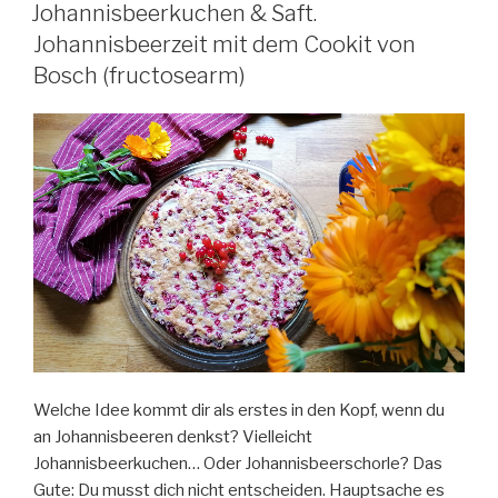
AM
Cookit
Johannisbeerkuchen & Saft.
von
Johannisbeerzeit mit dem Cookit von
Bosch
Bosch (fructosearm)
(zuckerfrei)“
Welche Idee kommt dir als erstes in den Kopf, wenn du
an Johannisbeeren denkst? Vielleicht
Johannisbeerkuchen… Oder Johannisbeerschorle? Das
Gute: Du musst dich nicht entscheiden. Hauptsache es