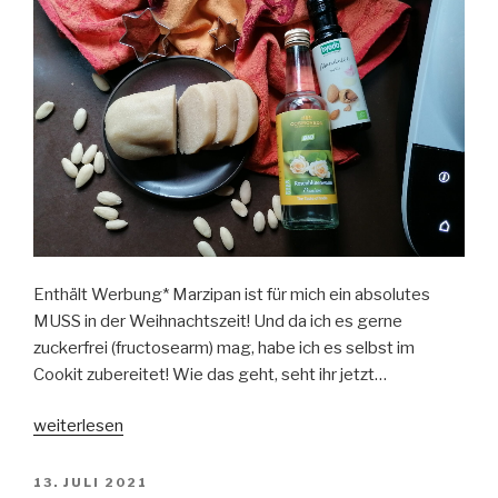
Enthält Werbung* Marzipan ist für mich ein absolutes
MUSS in der Weihnachtszeit! Und da ich es gerne
zuckerfrei (fructosearm) mag, habe ich es selbst im
Cookit zubereitet! Wie das geht, seht ihr jetzt…
„Marzipan
weiterlesen
mit
dem
VERÖFFENTLICHT
13. JULI 2021