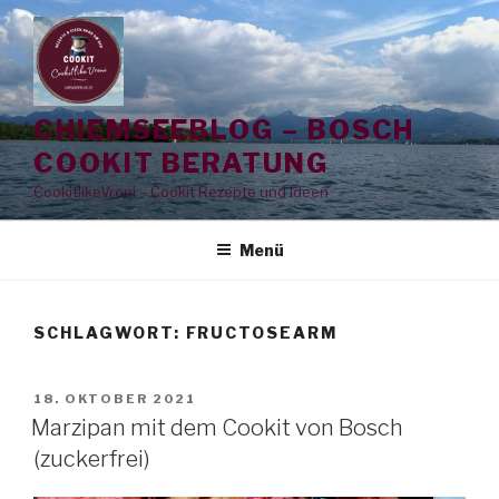
Zum
Inhalt
springen
CHIEMSEEBLOG – BOSCH
COOKIT BERATUNG
CookitlikeVroni – Cookit Rezepte und Ideen
Menü
SCHLAGWORT:
FRUCTOSEARM
VERÖFFENTLICHT
18. OKTOBER 2021
AM
Marzipan mit dem Cookit von Bosch
(zuckerfrei)