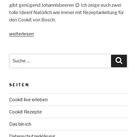
gibt genügend Johannisbeeren 😉 Ich zeige euch zwei
tolle Ideen! Natürlich wie immer mit Rezeptanleitung für
den Cookit von Bosch.
„Johannisbeerkuchen
weiterlesen
&
Saft.
Johannisbeerzeit
Suche
Suche
mit
nach:
dem
Cookit
SEITEN
von
Bosch
Cookit live erleben
(fructosearm)“
Cookit Rezepte
Das bin ich
Datenschutzerklärung