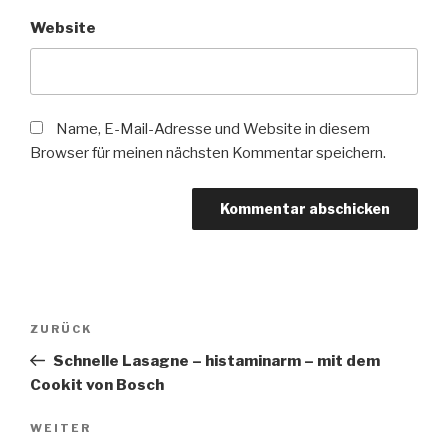
Website
Name, E-Mail-Adresse und Website in diesem
Browser für meinen nächsten Kommentar speichern.
Beitragsnavigation
Vorheriger
ZURÜCK
Beitrag
Schnelle Lasagne – histaminarm – mit dem
Cookit von Bosch
Nächster
WEITER