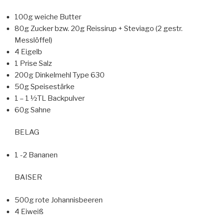
100g weiche Butter
80g Zucker bzw. 20g Reissirup + Steviago (2 gestr.
Messlöffel)
4 Eigelb
1 Prise Salz
200g Dinkelmehl Type 630
50g Speisestärke
1 – 1 ½TL Backpulver
60g Sahne
BELAG
1 -2 Bananen
BAISER
500g rote Johannisbeeren
4 Eiweiß