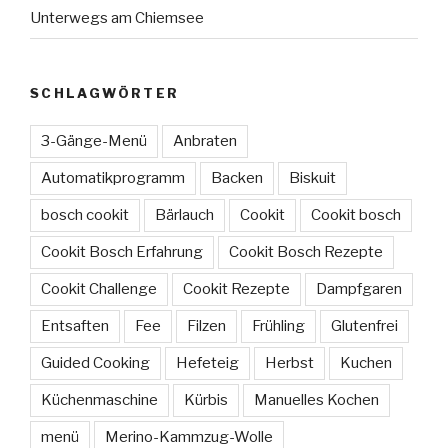
Unterwegs am Chiemsee
SCHLAGWÖRTER
3-Gänge-Menü
Anbraten
Automatikprogramm
Backen
Biskuit
bosch cookit
Bärlauch
Cookit
Cookit bosch
Cookit Bosch Erfahrung
Cookit Bosch Rezepte
Cookit Challenge
Cookit Rezepte
Dampfgaren
Entsaften
Fee
Filzen
Frühling
Glutenfrei
Guided Cooking
Hefeteig
Herbst
Kuchen
Küchenmaschine
Kürbis
Manuelles Kochen
menü
Merino-Kammzug-Wolle