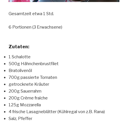
Gesamtzeit etwa 1 Std.
6 Portionen (3 Erwachsene)
Zutaten:
1 Schalotte
500g Hähnchenbrustfilet
Bratolivenöl
700g passierte Tomaten
getrocknete Kräuter
200g Sauerrahm
200g Crème fraîche
125g Mozzarella
4 frische Lasagneblätter (Kühlregal von z.B. Rana)
Salz, Pfeffer