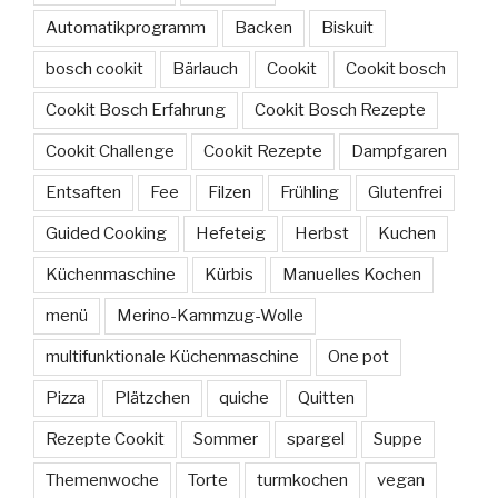
Automatikprogramm
Backen
Biskuit
bosch cookit
Bärlauch
Cookit
Cookit bosch
Cookit Bosch Erfahrung
Cookit Bosch Rezepte
Cookit Challenge
Cookit Rezepte
Dampfgaren
Entsaften
Fee
Filzen
Frühling
Glutenfrei
Guided Cooking
Hefeteig
Herbst
Kuchen
Küchenmaschine
Kürbis
Manuelles Kochen
menü
Merino-Kammzug-Wolle
multifunktionale Küchenmaschine
One pot
Pizza
Plätzchen
quiche
Quitten
Rezepte Cookit
Sommer
spargel
Suppe
Themenwoche
Torte
turmkochen
vegan