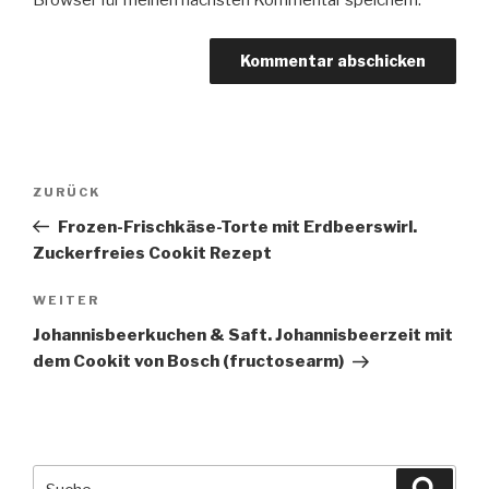
Browser für meinen nächsten Kommentar speichern.
Beitragsnavigation
Vorheriger
ZURÜCK
Beitrag
Frozen-Frischkäse-Torte mit Erdbeerswirl.
Zuckerfreies Cookit Rezept
Nächster
WEITER
Beitrag
Johannisbeerkuchen & Saft. Johannisbeerzeit mit
dem Cookit von Bosch (fructosearm)
Suche
Suche