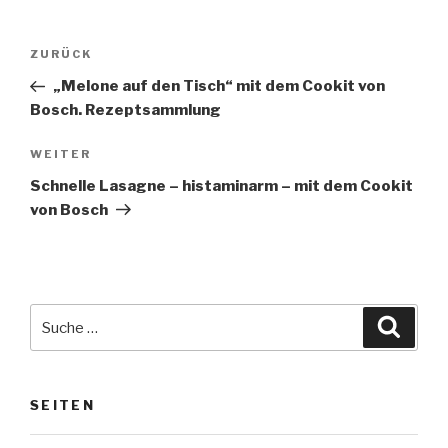
Beitragsnavigation
Vorheriger
ZURÜCK
Beitrag
„Melone auf den Tisch“ mit dem Cookit von
Bosch. Rezeptsammlung
Nächster
WEITER
Beitrag
Schnelle Lasagne – histaminarm – mit dem Cookit
von Bosch
Suche
Suche
nach:
SEITEN