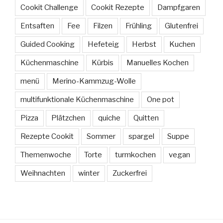
Cookit Challenge
Cookit Rezepte
Dampfgaren
Entsaften
Fee
Filzen
Frühling
Glutenfrei
Guided Cooking
Hefeteig
Herbst
Kuchen
Küchenmaschine
Kürbis
Manuelles Kochen
menü
Merino-Kammzug-Wolle
multifunktionale Küchenmaschine
One pot
Pizza
Plätzchen
quiche
Quitten
Rezepte Cookit
Sommer
spargel
Suppe
Themenwoche
Torte
turmkochen
vegan
Weihnachten
winter
Zuckerfrei