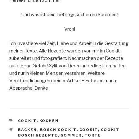
Perfekt für den Sommer.
Und was ist dein Lieblingskuchen im Sommer?
Vroni
Ich investiere viel Zeit, Liebe und Arbeit in die Gestaltung
meiner Texte. Alle Rezepte wurden von mir im Cookit
zubereitet und fotografiert. Nachmachen der Rezepte
auf eigene Gefahr! Xylit von Tieren unbedingt fernhalten
und nur in kleinen Mengen verzehren. Weitere
Veröffentlichungen meiner Artikel + Fotos nur nach
Absprache! Danke
KATEGORIEN
COOKIT
,
KOCHEN
SCHLAGWÖRTER
BACKEN
,
BOSCH COOKIT
,
COOKIT
,
COOKIT
BOSCH REZEPTE
,
SOMMER
,
TORTE