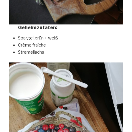
Geheimzutaten:
Spargel grün + weiß
Crème fraîche
Stremellachs