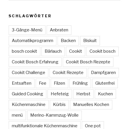
SCHLAGWÖRTER
3-Gänge-Menü
Anbraten
Automatikprogramm
Backen
Biskuit
bosch cookit
Bärlauch
Cookit
Cookit bosch
Cookit Bosch Erfahrung
Cookit Bosch Rezepte
Cookit Challenge
Cookit Rezepte
Dampfgaren
Entsaften
Fee
Filzen
Frühling
Glutenfrei
Guided Cooking
Hefeteig
Herbst
Kuchen
Küchenmaschine
Kürbis
Manuelles Kochen
menü
Merino-Kammzug-Wolle
multifunktionale Küchenmaschine
One pot