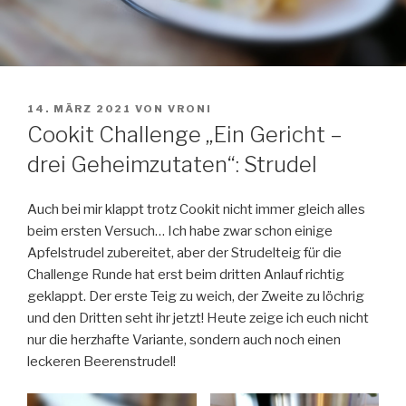
VERÖFFENTLICHT
14. MÄRZ 2021
VON
VRONI
AM
Cookit Challenge „Ein Gericht –
drei Geheimzutaten“: Strudel
Auch bei mir klappt trotz Cookit nicht immer gleich alles
beim ersten Versuch… Ich habe zwar schon einige
Apfelstrudel zubereitet, aber der Strudelteig für die
Challenge Runde hat erst beim dritten Anlauf richtig
geklappt. Der erste Teig zu weich, der Zweite zu löchrig
und den Dritten seht ihr jetzt! Heute zeige ich euch nicht
nur die herzhafte Variante, sondern auch noch einen
leckeren Beerenstrudel!