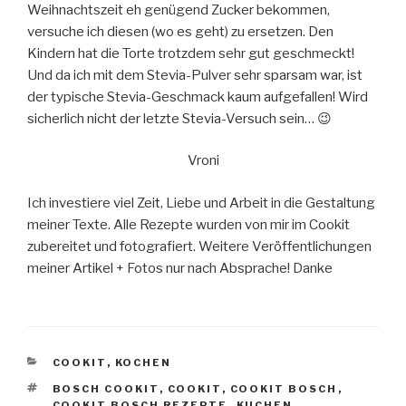
Weihnachtszeit eh genügend Zucker bekommen,
versuche ich diesen (wo es geht) zu ersetzen. Den
Kindern hat die Torte trotzdem sehr gut geschmeckt!
Und da ich mit dem Stevia-Pulver sehr sparsam war, ist
der typische Stevia-Geschmack kaum aufgefallen! Wird
sicherlich nicht der letzte Stevia-Versuch sein… 😉
Vroni
Ich investiere viel Zeit, Liebe und Arbeit in die Gestaltung
meiner Texte. Alle Rezepte wurden von mir im Cookit
zubereitet und fotografiert. Weitere Veröffentlichungen
meiner Artikel + Fotos nur nach Absprache! Danke
KATEGORIEN
COOKIT
,
KOCHEN
SCHLAGWÖRTER
BOSCH COOKIT
,
COOKIT
,
COOKIT BOSCH
,
COOKIT BOSCH REZEPTE
,
KUCHEN
,