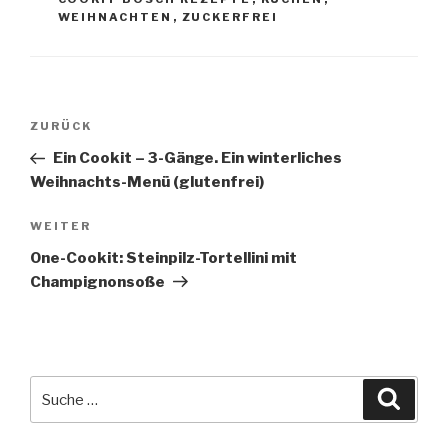
WEIHNACHTEN
,
ZUCKERFREI
Beitragsnavigation
Vorheriger
ZURÜCK
Beitrag
Ein Cookit – 3-Gänge. Ein winterliches
Weihnachts-Menü (glutenfrei)
Nächster
WEITER
Beitrag
One-Cookit: Steinpilz-Tortellini mit
Champignonsoße
Suche
Suche
nach: