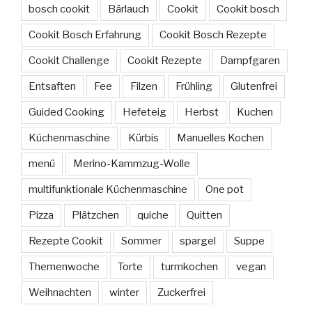
bosch cookit
Bärlauch
Cookit
Cookit bosch
Cookit Bosch Erfahrung
Cookit Bosch Rezepte
Cookit Challenge
Cookit Rezepte
Dampfgaren
Entsaften
Fee
Filzen
Frühling
Glutenfrei
Guided Cooking
Hefeteig
Herbst
Kuchen
Küchenmaschine
Kürbis
Manuelles Kochen
menü
Merino-Kammzug-Wolle
multifunktionale Küchenmaschine
One pot
Pizza
Plätzchen
quiche
Quitten
Rezepte Cookit
Sommer
spargel
Suppe
Themenwoche
Torte
turmkochen
vegan
Weihnachten
winter
Zuckerfrei