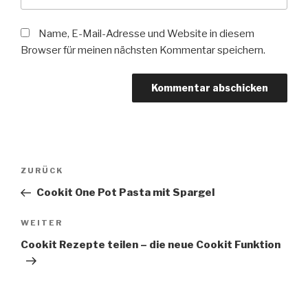
Name, E-Mail-Adresse und Website in diesem
Browser für meinen nächsten Kommentar speichern.
Beitragsnavigation
Vorheriger
ZURÜCK
Beitrag
Cookit One Pot Pasta mit Spargel
Nächster
WEITER
Beitrag
Cookit Rezepte teilen – die neue Cookit Funktion