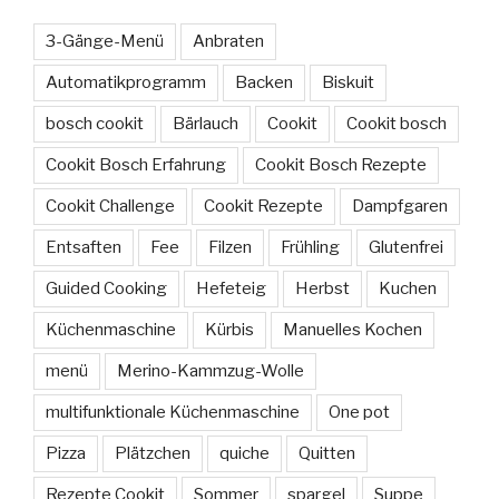
3-Gänge-Menü
Anbraten
Automatikprogramm
Backen
Biskuit
bosch cookit
Bärlauch
Cookit
Cookit bosch
Cookit Bosch Erfahrung
Cookit Bosch Rezepte
Cookit Challenge
Cookit Rezepte
Dampfgaren
Entsaften
Fee
Filzen
Frühling
Glutenfrei
Guided Cooking
Hefeteig
Herbst
Kuchen
Küchenmaschine
Kürbis
Manuelles Kochen
menü
Merino-Kammzug-Wolle
multifunktionale Küchenmaschine
One pot
Pizza
Plätzchen
quiche
Quitten
Rezepte Cookit
Sommer
spargel
Suppe